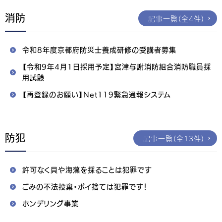
消防
記事一覧（全4件）
令和8年度京都府防災士養成研修の受講者募集
【令和9年4月1日採用予定】宮津与謝消防組合消防職員採
用試験
【再登録のお願い】Net119緊急通報システム
防犯
記事一覧（全13件）
許可なく貝や海藻を採ることは犯罪です
ごみの不法投棄・ポイ捨ては犯罪です！
ホンデリング事業