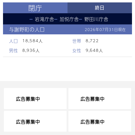
閉庁
終日
岩滝庁舎
加悦庁舎
野田川庁舎
与謝野町の人口
2026年07月31日
現在
人口
世帯
18,584
人
8,722
男性
女性
8,936
人
9,648
人
広告募集中
広告募集中
広告募集中
広告募集中