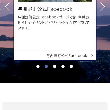
Previous
Next
与謝野町公式Facebook
与
紙。
与謝野町公式Facebookページでは、各種お
与謝
知らせやイベントなどリアルタイムで発信して
対象
います。
ーブ
行
え
して
の
与謝野町公式Facebook
1
2
3
4
5