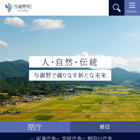
MENU
人
・
自
然
・
伝
統
与
謝
野
で
織
り
な
す
新
た
な
未
来
閉庁
終日
岩滝庁舎
加悦庁舎
野田川庁舎