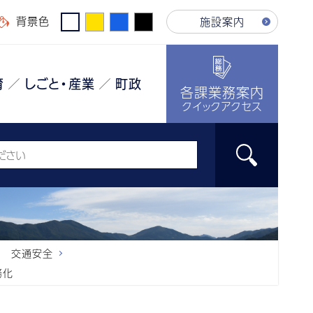
背景色
施設案内
育
しごと・産業
町政
各課業務案内
クイックアクセス
交通安全
務化