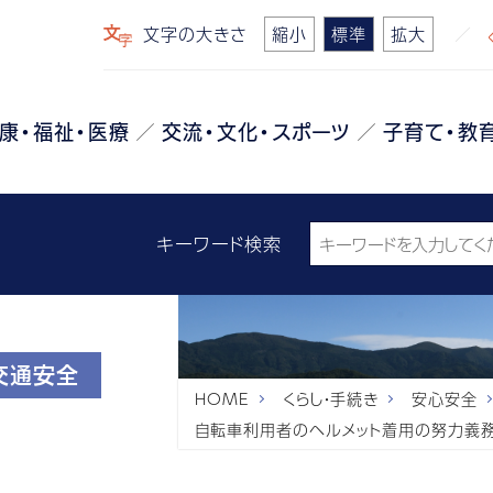
文字の大きさ
縮小
標準
拡大
康・福祉・医療
交流・文化・スポーツ
子育て・教
キーワード検索
交通安全
HOME
くらし・手続き
安心安全
自転車利用者のヘルメット着用の努力義