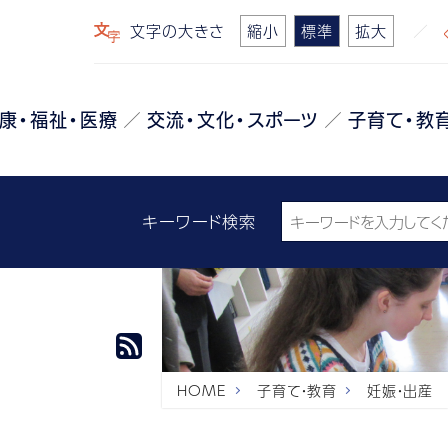
文字の大きさ
縮小
標準
拡大
康・福祉・医療
交流・文化・スポーツ
子育て・教
キーワード検索
HOME
子育て・教育
妊娠・出産