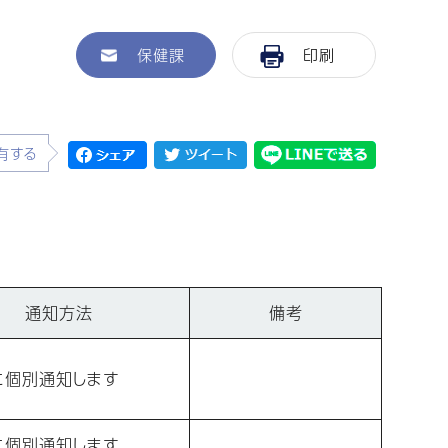
保健課
印刷
有する
通知方法
備考
に個別通知します
に個別通知します