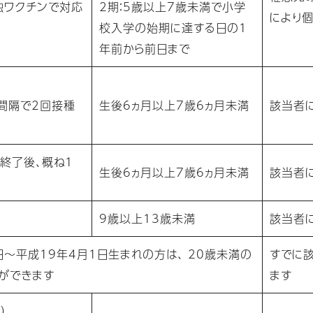
独ワクチンで対応
2期：5歳以上7歳未満で小学
により
校入学の始期に達する日の1
年前から前日まで
週間隔で2回接種
生後6ヵ月以上7歳6ヵ月未満
該当者
回終了後、概ね1
生後6ヵ月以上7歳6ヵ月未満
該当者
9歳以上13歳未満
該当者
日～平成19年4月1日生まれの方は、 20歳未満の
すでに
種ができます
ます
）