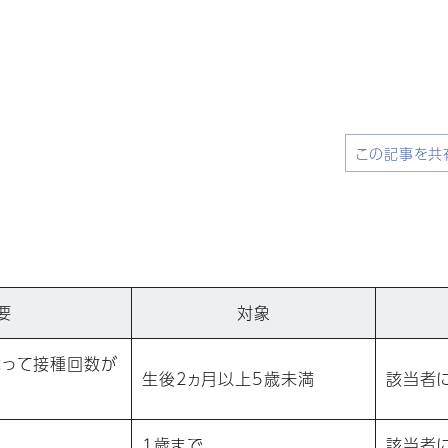
この記事を共
要
対象
よって接種回数が
生後2ヵ月以上5歳未満
該当者
1歳まで
該当者