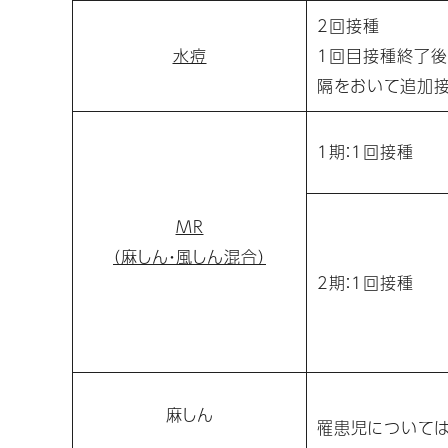
2回接種
水痘
1回目接種終了後
隔をおいて追加
1期：1回接種
MR
（麻しん・風しん混合）
2期：1回接種
麻しん
罹患児については