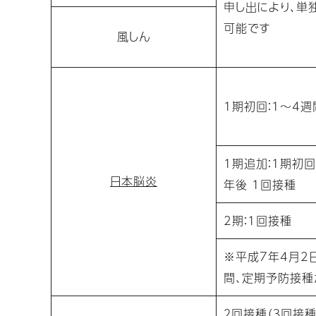
申し出により、単
可能です
風しん
1期初回：1～4
1期追加：1期初
日本脳炎
年後 1回接種
2期：1回接種
※平成7年4月2
間、定期予防接
２回接種（３回接種