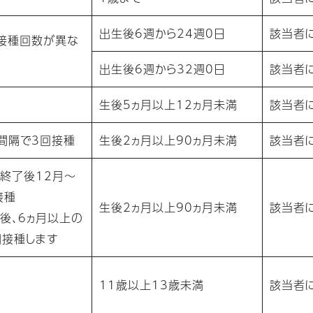
出生後6週から24週0日
該当者
接種回数が異な
出生後6週から32週0日
該当者
生後5ヵ月以上12ヵ月未満
該当者
週間隔で3回接種
生後2ヵ月以上90ヵ月未満
該当者
回終了後12月～
接種
生後2ヵ月以上90ヵ月未満
該当者
後、6ヵ月以上の
加接種します
11歳以上13歳未満
該当者