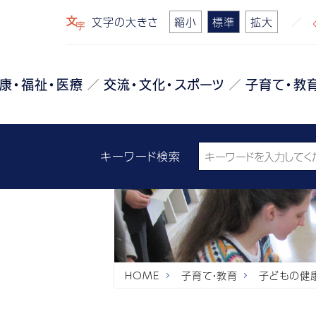
文字の大きさ
縮小
標準
拡大
康・福祉・医療
交流・文化・スポーツ
子育て・教
キーワード検索
HOME
子育て・教育
子どもの健