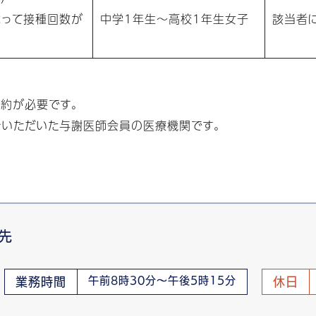
よって接種回数が
中学1年生～高校1年生女子
該当者
約が必要です。
をいただいた与謝医師会員の医療機関です。
先
午前8時30分～午後5時15分
業務時間
休日