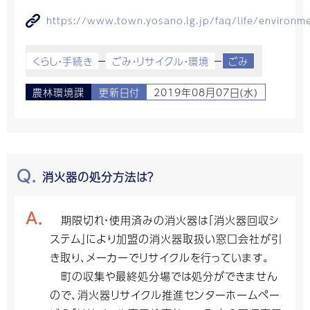
https://www.town.yosano.lg.jp/faq/life/environ
くらし・手続き
ごみ・リサイクル・環境
ごみ
農林環境課
更新日付
2019年08月07日(水)
消火器の処分方法は？
期限切れ・使用済みの消火器は「消火器回収シ
ステム」により加盟の消火器取扱い窓口会社が引
き取り、メーカーでリサイクルを行っています。
町の収集や最終処分場では処分ができません
ので、消火器リサイクル推進センターホームペー