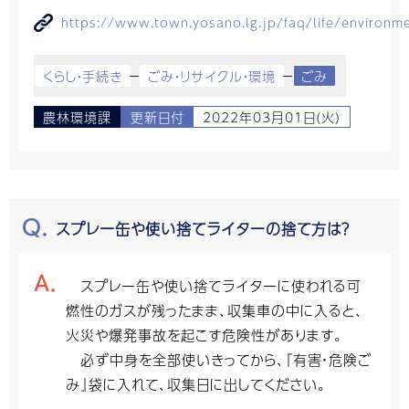
https://www.town.yosano.lg.jp/faq/life/environ
くらし・手続き
ごみ・リサイクル・環境
ごみ
農林環境課
更新日付
2022年03月01日(火)
スプレー缶や使い捨てライターの捨て方は？
スプレー缶や使い捨てライターに使われる可
燃性のガスが残ったまま、収集車の中に入ると、
火災や爆発事故を起こす危険性があります。
必ず中身を全部使いきってから、『有害・危険ご
み』袋に入れて、収集日に出してください。