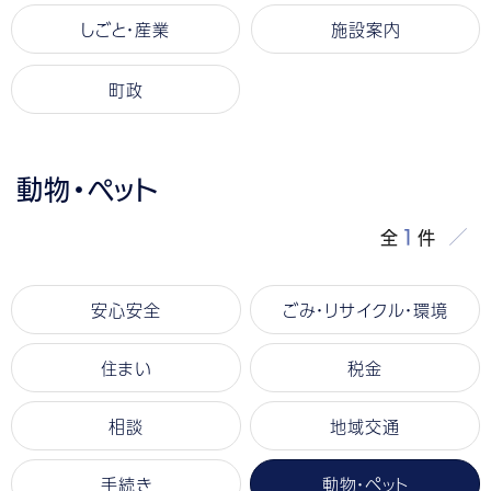
しごと・産業
施設案内
町政
動物・ペット
1
全
件
安心安全
ごみ・リサイクル・環境
住まい
税金
相談
地域交通
手続き
動物・ペット