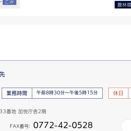
ごみ
農林
先
午前8時30分～午後5時15分
業務時間
休日
433番地 加悦庁舎2階
0772-42-0528
FAX番号：