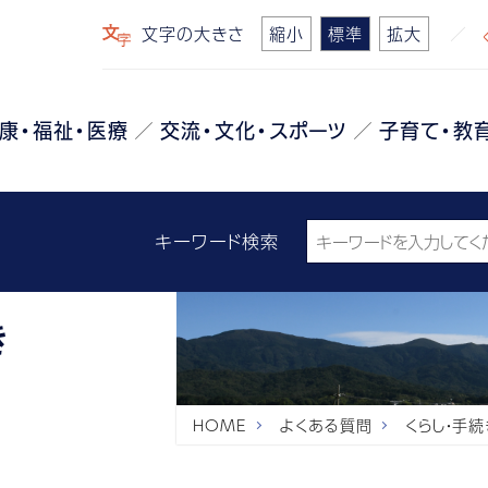
文字の大きさ
縮小
標準
拡大
康・福祉・医療
交流・文化・スポーツ
子育て・教
キーワード検索
き
HOME
よくある質問
くらし・手続