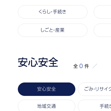
くらし・手続き
しごと・産業
安心安全
0
全
件
安心安全
ごみ・リサイ
地域交通
手続