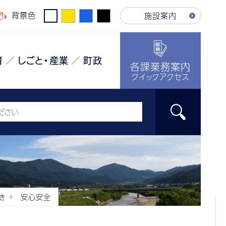
背景色
施設案内
育
しごと・産業
町政
各課業務案内
クイックアクセス
き
安心安全