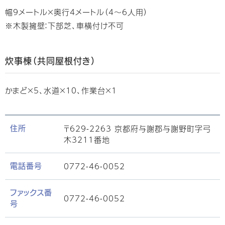
幅9メートル×奥行4メートル（4～6人用）
※木製擁壁：下部芝、車横付け不可
炊事棟（共同屋根付き）
かまど×5、水道×10、作業台×1
〒629-2263 京都府与謝郡与謝野町字弓
住所
木3211番地
0772-46-0052
電話番号
ファックス番
0772-46-0052
号