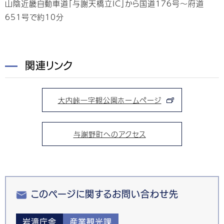
山陰近畿自動車道「与謝天橋立IC」から国道176号～府道
651号で約10分
関連リンク
大内峠一字観公園ホームページ
与謝野町へのアクセス
このページに関するお問い合わせ先
岩滝庁舎
産業観光課