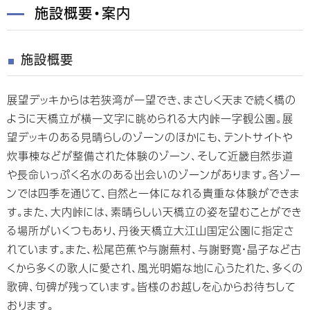
施設概要・案内
施設概要
展望デッキからは若狭湾が一望でき、まさしく天まで続く橋の
ように天橋立が横一文字に眺められる大内峠一字観公園。展
望デッキのある見晴らしのゾーンのほかにも、テントサイトや
炊事棟などが整備された体験のゾーン、そして近畿自然歩道
や長命いっぷく名水のある出会いのゾーンがあります。各ゾー
ンでは四季を通じて、自然と一体になれる貴重な体験ができま
す。また、大内峠には、素晴らしい天橋立の姿を望むことができ
る場所がいくつもあり、丹後天橋立大江山国定公園に指定さ
れています。また、松尾芭蕉や与謝蕪村、与謝野寛・晶子など古
くから多くの歌人に愛され、風光明媚な地に心うたれた、多くの
歌碑、句碑が残っています。皆様のお越しを心からお待ちして
おります。