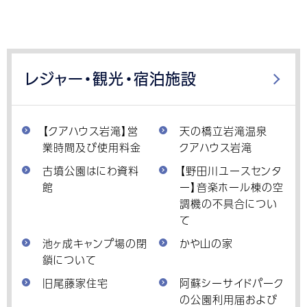
レジャー・観光・宿泊施設
【クアハウス岩滝】営
天の橋立岩滝温泉
業時間及び使用料金
クアハウス岩滝
古墳公園はにわ資料
【野田川ユースセンタ
館
ー】音楽ホール棟の空
調機の不具合につい
て
池ヶ成キャンプ場の閉
かや山の家
鎖について
旧尾藤家住宅
阿蘇シーサイドパーク
の公園利用届および