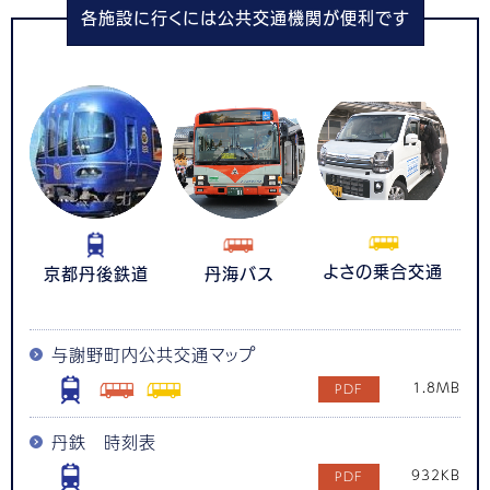
各施設に行くには公共交通機関が便利です
よさの乗合交通
京都丹後鉄道
丹海バス
与謝野町内公共交通マップ
1.8MB
丹鉄 時刻表
932KB