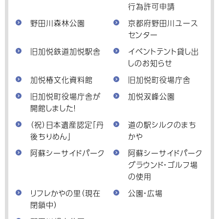
行為許可申請
野田川森林公園
京都府野田川ユース
センター
旧加悦鉄道加悦駅舎
イベントテント貸し出
しのお知らせ
加悦椿文化資料館
旧加悦町役場庁舎
旧加悦町役場庁舎が
加悦双峰公園
開館しました！
（祝）日本遺産認定「丹
道の駅シルクのまち
後ちりめん」
かや
阿蘇シーサイドパーク
阿蘇シーサイドパーク
グラウンド・ゴルフ場
の使用
リフレかやの里（現在
公園・広場
閉鎖中）