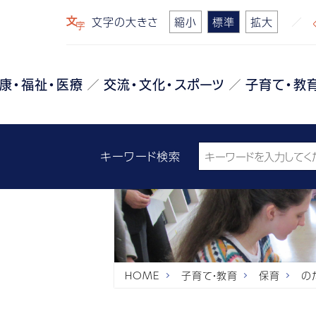
文字の大きさ
縮小
標準
拡大
康・福祉・医療
交流・文化・スポーツ
子育て・教
キーワード検索
HOME
子育て・教育
保育
の