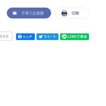
子育て応援課
印刷
有する