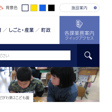
背景色
施設案内
育
しごと・産業
町政
各課業務案内
クイックアクセス
だがわ第2こども園