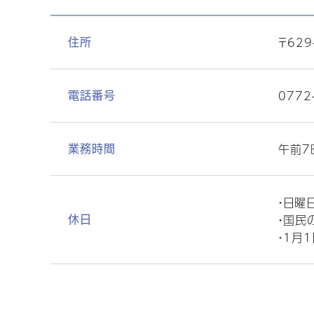
〒62
住所
0772
電話番号
午前7
業務時間
・日曜
・国民
休日
・1月