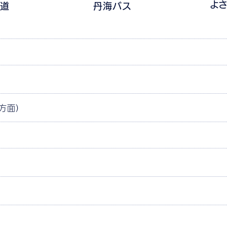
よ
鉄道
丹海バス
方面）