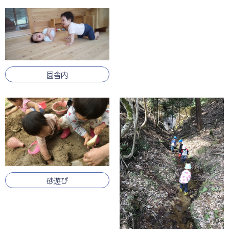
園舎内
砂遊び