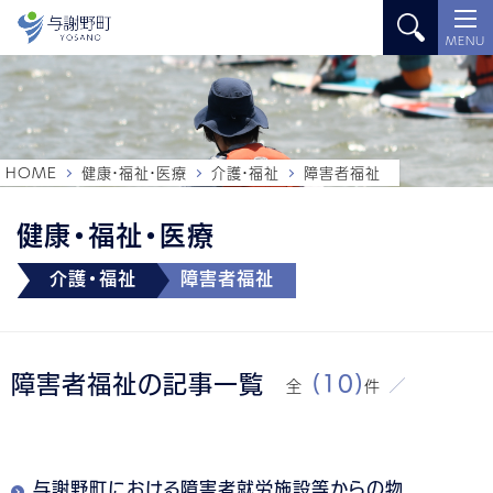
MENU
HOME
健康・福祉・医療
介護・福祉
障害者福祉
健康・福祉・医療
介護・福祉
障害者福祉
障害者福祉の記事一覧
(10)
全
件
与謝野町における障害者就労施設等からの物