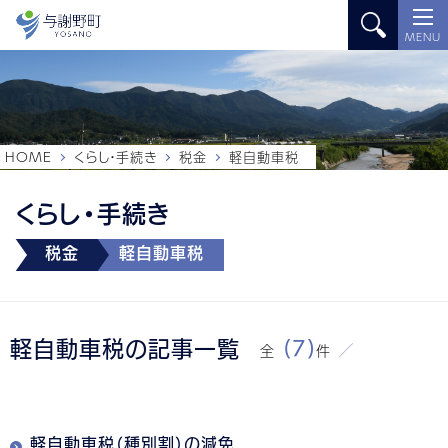
MENU
HOME
くらし・手続き
税金
軽自動車税
くらし・手続き
税金
軽自動車税
軽自動車税の記事一覧
(7)
全
件
軽自動車税（種別割）の減免