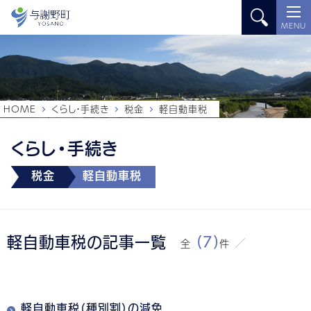
MENU
HOME
くらし・手続き
税金
軽自動車税
くらし・手続き
税金
軽自動車税
軽自動車税の記事一覧
(7)
全
件
軽自動車税（種別割）の減免