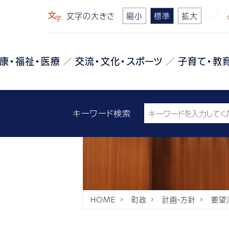
文字の大きさ
縮小
標準
拡大
康・福祉・医療
交流・文化・スポーツ
子育て・教
キーワード検索
HOME
町政
計画・方針
要望