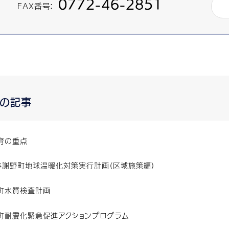
0772-46-2851
FAX番号：
他の記事
育の重点
与謝野町地球温暖化対策実行計画（区域施策編）
町水質検査計画
町耐震化緊急促進アクションプログラム