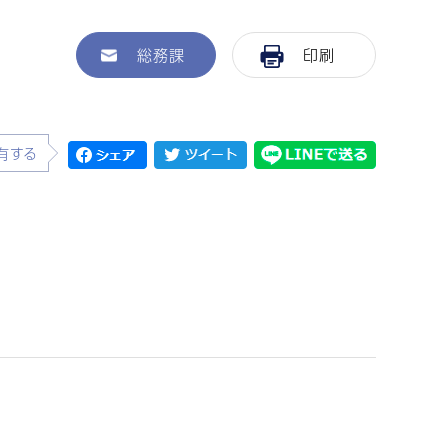
総務課
印刷
有する