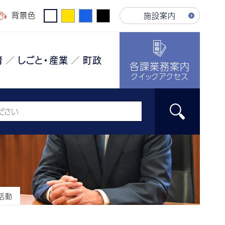
背景色
施設案内
育
しごと・産業
町政
各課業務案内
クイックアクセス
活動