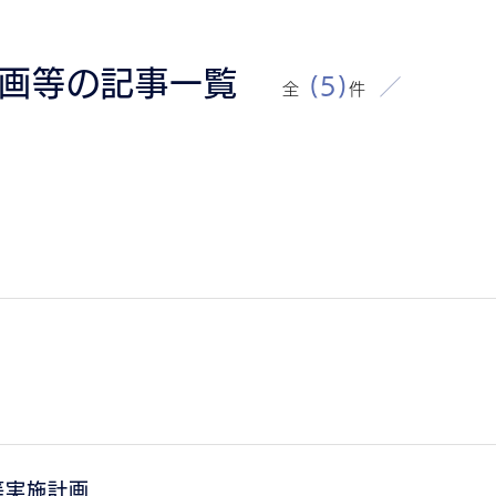
計画等の記事一覧
全
(5)
件
等実施計画