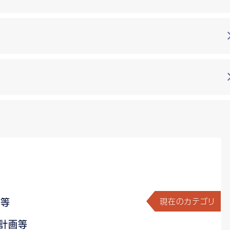
現在のカテゴリ
画等
る計画等