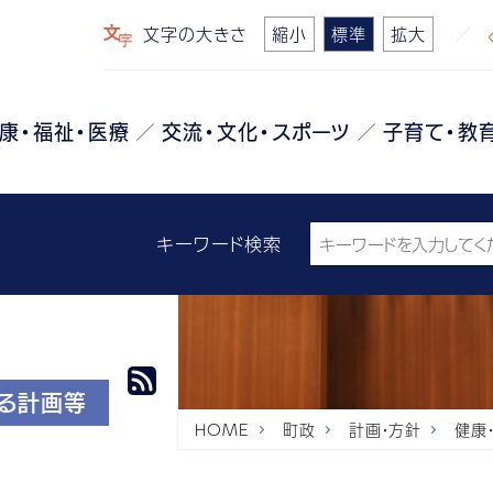
文字の大きさ
縮小
標準
拡大
康・福祉・医療
交流・文化・スポーツ
子育て・教
キーワード検索
する計画等
HOME
町政
計画・方針
健康