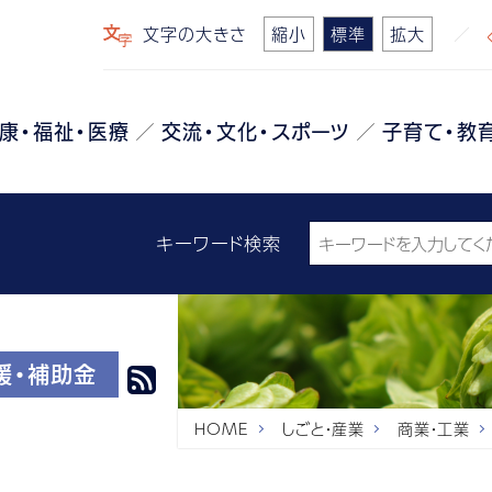
文字の大きさ
縮小
標準
拡大
康・福祉・医療
交流・文化・スポーツ
子育て・教
キーワード検索
援・補助金
HOME
しごと・産業
商業・工業