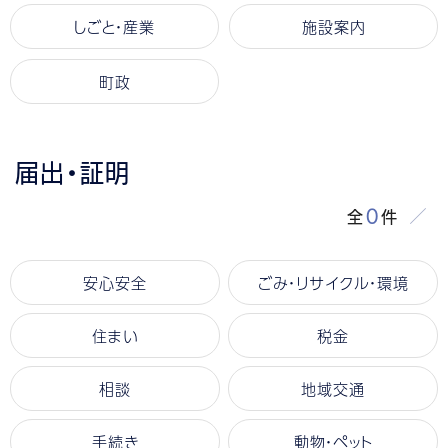
しごと・産業
施設案内
町政
届出・証明
0
全
件
安心安全
ごみ・リサイクル・環境
住まい
税金
相談
地域交通
手続き
動物・ペット