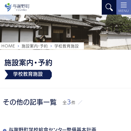
MENU
HOME
施設案内・予約
学校教育施設
施設案内・予約
学校教育施設
その他の記事一覧
3
全
件
与謝野町学校給食センター整備基本計画