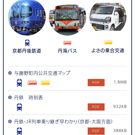
よさの乗合交通
京都丹後鉄道
丹海バス
与謝野町内公共交通マップ
1.8MB
丹鉄 時刻表
932KB
丹鉄・ＪＲ列車乗り継ぎ早わかり（京都・大阪方面）
388KB