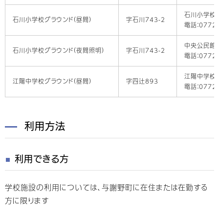
石川小学校
石川小学校グラウンド（昼間）
字石川743-2
電話：0772-
中央公民館
石川小学校グラウンド（夜間照明）
字石川743-2
電話：0772-
江陽中学校
江陽中学校グラウンド（昼間）
字四辻893
電話：0772-
利用方法
利用できる方
学校施設の利用については、与謝野町に在住または在勤する
方に限ります