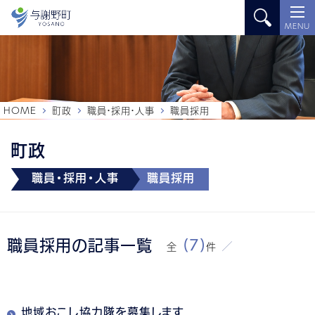
MENU
HOME
町政
職員・採用・人事
職員採用
町政
職員・採用・人事
職員採用
職員採用の記事一覧
(7)
全
件
地域おこし協力隊を募集します