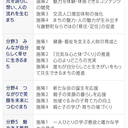
施策2 魅力を体験・体感できるコンテンツ
元を誇りに
の開発
想い、人の
施策3 交流人口増加体制の強化
流れを生む
施策4 まちの魅力・人の魅力が生み出す
まち
与謝野町ならではの「移住・定住」の促進
施策1 健康・福祉を支える人財の育成と
分野3 み
確保
んなが自分
施策2 「元気な心と体づくり」の推進
らしく幸せ
施策3 心のよりどころの充実
に生きるま
施策4 誰もが自分らしさと生きがいをもっ
ち
て共生できるまちの推進
施策1 新たな命の誕生を応援
分野4 つ
施策2 親子の笑顔の暮らしを応援
ながりで笑
施策3 地域ぐるみの子育て力の向上
顔を未来に
施策4 親と子の学び・育ちの場づくり
つむぐまち
施策1 一人ひとりの学ぶ意欲と確かな学
分野5 魅