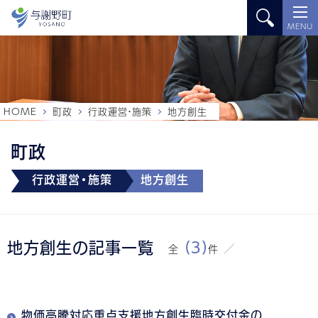
MENU
HOME
町政
行政運営・施策
地方創生
町政
行政運営・施策
地方創生
地方創生の記事一覧
(3)
全
件
物価高騰対応重点支援地方創生臨時交付金の