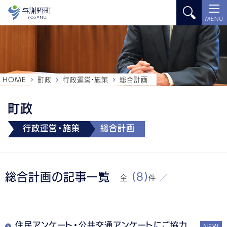
MENU
HOME
町政
行政運営・施策
総合計画
町政
行政運営・施策
総合計画
総合計画の記事一覧
(8)
全
件
住民アンケート・公共交通アンケートにご協力
NEW