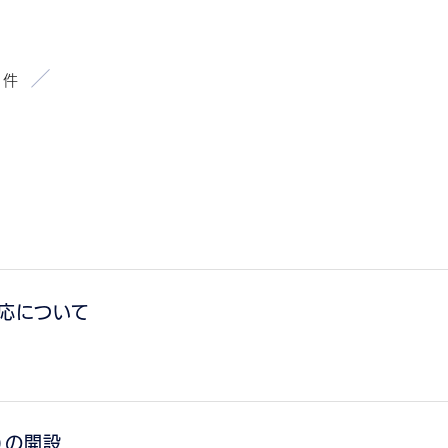
)
件
応について
）の開設