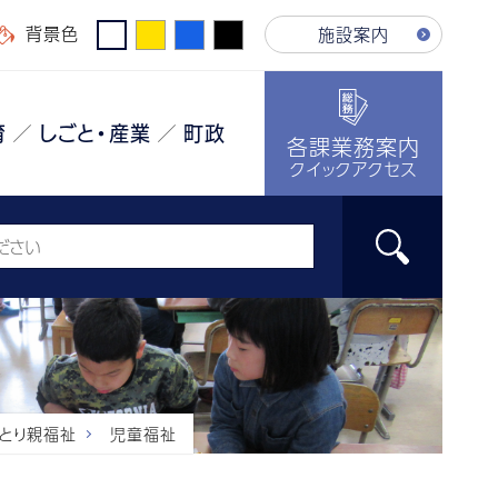
背景色
施設案内
育
しごと・産業
町政
各課業務案内
クイックアクセス
ひとり親福祉
児童福祉