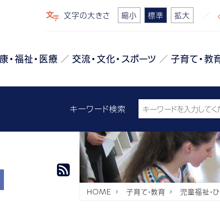
文字の大きさ
縮小
標準
拡大
康・福祉・医療
交流・文化・スポーツ
子育て・教
キーワード検索
HOME
子育て・教育
児童福祉・