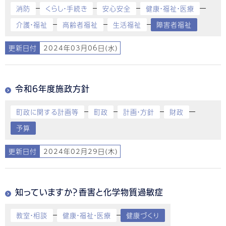
消防
くらし・手続き
安心安全
健康・福祉・医療
介護・福祉
高齢者福祉
生活福祉
障害者福祉
更新日付
2024年03月06日(水)
令和6年度施政方針
町政に関する計画等
町政
計画・方針
財政
予算
更新日付
2024年02月29日(木)
知っていますか？香害と化学物質過敏症
教室・相談
健康・福祉・医療
健康づくり