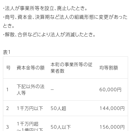
・法人が事業所等を設立、廃止したとき。
・商号、資本金、決算期など法人の組織形態に変更があった
とき。
・解散、合併などにより法人が消滅したとき。
表１
本町の事業所等の従
号
資本金等の額
均等割額
業者数
下記以外の法
１
−
60,000円
人等
２
1千万円以下
50人超
144,000円
1千万円超
３
50人以下
156,000円
〜1億円以下