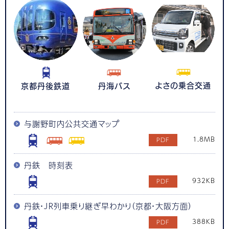
よさの乗合交通
京都丹後鉄道
丹海バス
与謝野町内公共交通マップ
1.8MB
丹鉄 時刻表
932KB
丹鉄・ＪＲ列車乗り継ぎ早わかり（京都・大阪方面）
388KB