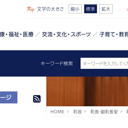
文字の大きさ
縮小
標準
拡大
康・福祉・医療
交流・文化・スポーツ
子育て・教
キーワード検索
セージ
HOME
町政
町長・副町長室