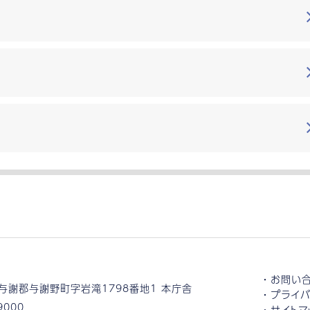
お問い
与謝郡与謝野町字岩滝1798番地1 本庁舎
プライバ
9000
サイトマ