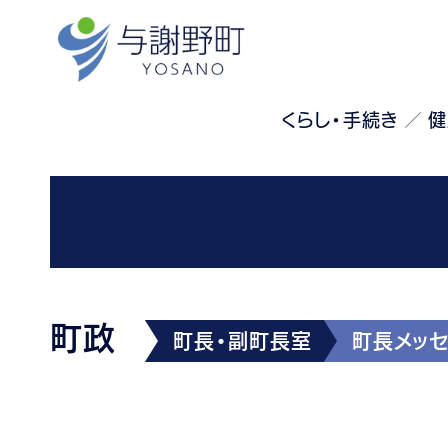
くらし・手続き
健
町政
町長・副町長室
町長メッ