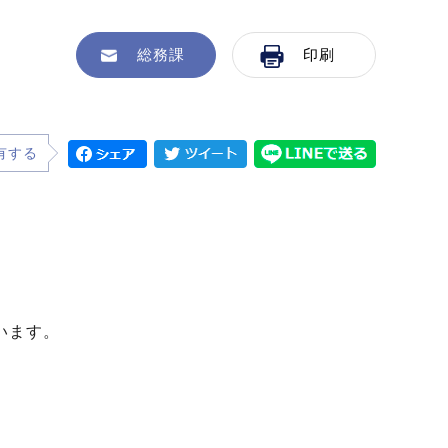
総務課
印刷
有する
います。