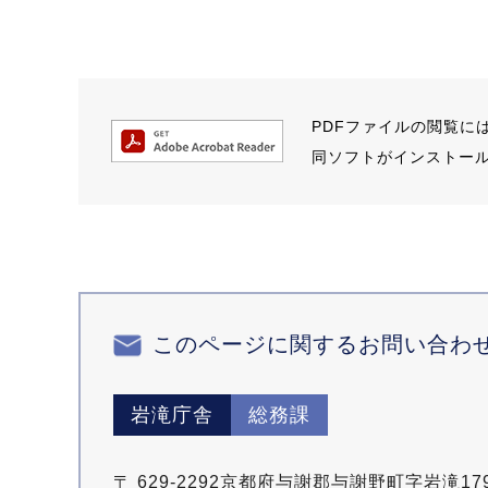
PDFファイルの閲覧には A
同ソフトがインストー
このページに関するお問い合わ
岩滝庁舎
総務課
〒 629-2292京都府与謝郡与謝野町字岩滝17