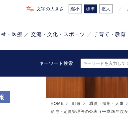
文字の大きさ
縮小
標準
拡大
福祉・医療
交流・文化・スポーツ
子育て・教育
キーワード検索
報
HOME
町政
職員・採用・人事
給与・定員管理等の公表（平成26年度