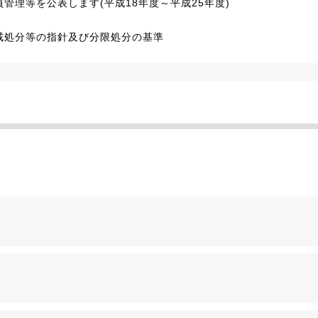
管理等を公表します(平成18年度～平成25年度)
戒処分等の指針及び分限処分の基準