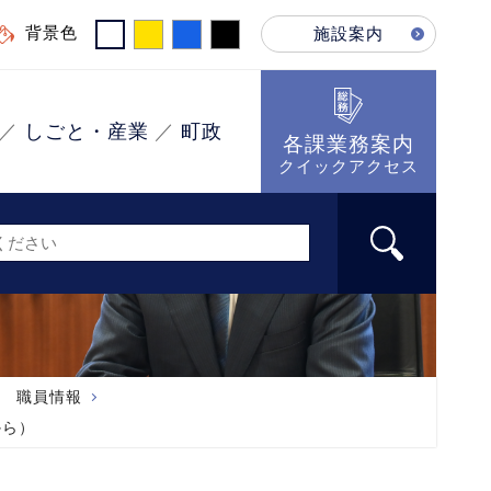
背景色
施設案内
しごと・産業
町政
各課業務案内
クイックアクセス
職員情報
から）