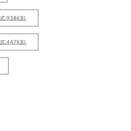
：938KB）
：447KB）