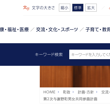
文字の大きさ
縮小
標準
拡大
康・福祉・医療
交流・文化・スポーツ
子育て・教
キーワード検索
HOME
町政
計画・方針
交流
第２次与謝野町男女共同参画計画