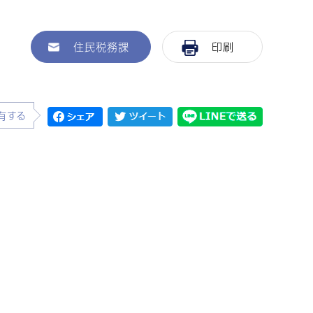
住民税務課
印刷
有する