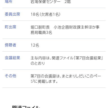
岩滝保健センター ２階
場所
１８名（欠席者１名）
委員出席
堀口副町長 小池企画財政課主幹ほか事
町出席
務局職員３名
１２名
傍聴者
主な内容は、関連ファイル「第７回会議結果」
会議結果
のとおり
第７回の会議録は、まとまりしだいこのペー
その他
ジに掲載します。
関連ファイル