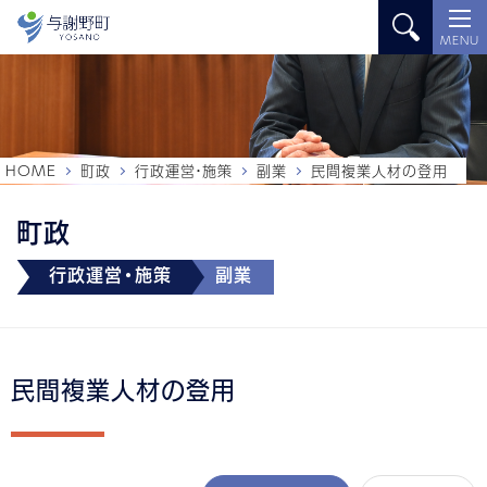
MENU
HOME
町政
行政運営・施策
副業
民間複業人材の登用
町政
行政運営・施策
副業
民間複業人材の登用