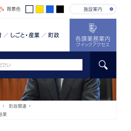
背景色
施設案内
育
しごと・産業
町政
各課業務案内
クイックアクセス
議
町政関連
結果