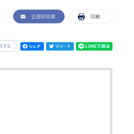
企画財政課
印刷
有する