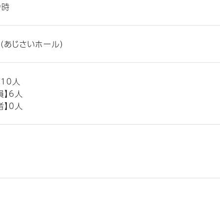
9時
（あじさいホール）
】10人
員】6人
者】0人