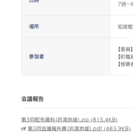
7時~
知遊館
場所
【委員
【町職
参加者
【傍聴
会議報告
第3回配布資料（岩滝地域).zip (815.4KB)
第3回会議報告書（岩滝地域）.pdf (483.9KB)