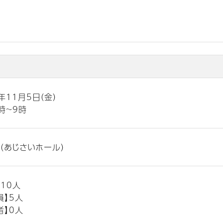
年11月5日（金）
時~9時
（あじさいホール）
】10人
員】5人
者】0人