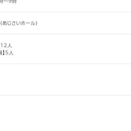
時～9時
（あじさいホール）
】12人
員】5人