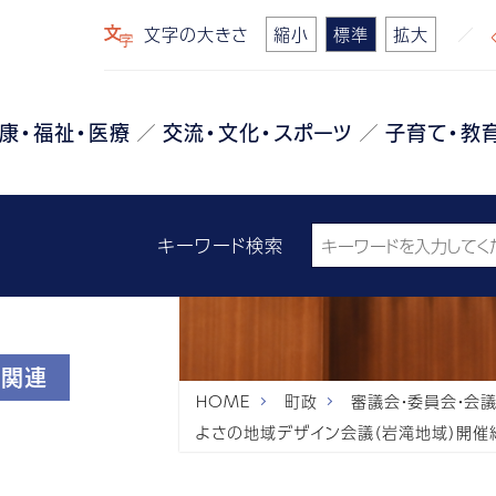
文字の大きさ
縮小
標準
拡大
康・福祉・医療
交流・文化・スポーツ
子育て・教
キーワード検索
政関連
HOME
町政
審議会・委員会・会
よさの地域デザイン会議（岩滝地域）開催