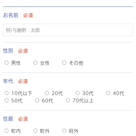
お名前
必須
性別
必須
男性
女性
その他
年代
必須
10代以下
20代
30代
40代
50代
60代
70代以上
住居
必須
町内
町外
府外