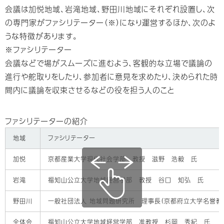
会議は加悦地域、岩滝地域、野田川地域にそれぞれ設置し、次
の専門家がファシリテーター（※）になり運営するほか、次のよ
うな特徴があります。
※ファシリテーター
会議などで場がスムーズに進むよう、客観的な立場で議論の
進行や舵取りをしたり、参加者に意見を求めたり、決められた時
間内に議論を収束させるなどの役を担う人のこと
ファシリテーターの紹介
地域
ファシリテーター
加悦
京都産業大学現代社会学部 教授 滋野 浩毅 氏
岩滝
福知山公立大学地域経営学部 教授 谷口 知弘 氏
野田川
一般社団法人 地域問題研究所 理事長（京都府立大学名誉教
全体会
福知山公立大学地域経営学部 准教授 杉岡 秀紀 氏