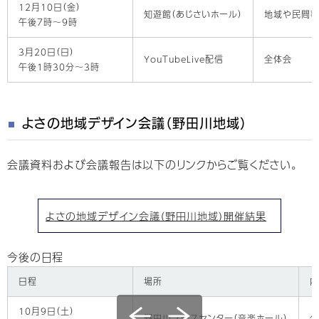
12月10日（金）
知遊館（あじさいホール）
地域や民間事
午後7時～9時
3月20日（日）
YouTubeLive配信
全体会
午後1時30分～3時
よさの地域デザイン会議（野田川地域）
会議資料および会議報告は以下のリンクからご覧ください。
よさの地域デザイン会議（野田川地域）開催結果
今後の日程
日程
場所
内
10月9日（土）
野田川ユースセンター（音楽ホール）
公