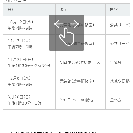
日程
場所
内容
10月12日（火）
元気館（農事研修室）
公共サービス
午後7時～9時
11月2日（火）
元気館（農事研修室）
公共サービ
午後7時～9時
11月21日（日）
知遊館（あじさいホール）
全体会
午後1時30分～3時30分
12月8日（水）
元気館（農事研修室）
地域や民間事
午後7時～9時
3月20日（日）
YouTubeLive配信
全体会
午後1時30分～3時