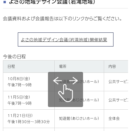
よさの地域デザイン会議（岩滝地域）
会議資料および会議報告は以下のリンクからご覧ください。
よさの地域デザイン会議（岩滝地域）開催結果
今後の日程
日程
場所
内容
10月8日（金）
知遊館（あじさいホール）
公共サービス
午後7時～9時
11月5日（金）
知遊館（あじさいホール）
公共サービ
午後7時～9時
11月21日（日）
知遊館（あじさいホール）
全体会
午後1時30分～3時30分