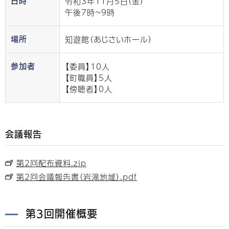
令和3年11月5日（金）
日時
午後7時~9時
知遊館（あじさいホール）
場所
【委員】10人
参加者
【町職員】5人
【傍聴者】0人
会議報告
第2回配布資料.zip
第2回会議報告書（岩滝地域）.pdf
第3回開催概要