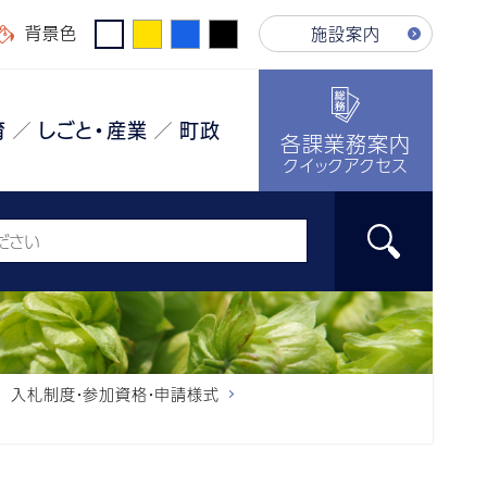
背景色
施設案内
育
しごと・産業
町政
各課業務案内
クイックアクセス
入札制度・参加資格・申請様式