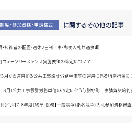
に関するその他の記事
制度・参加資格・申請様式
得・技術者の配置・週休2日制工事・郵便入札共通事項
町ウィークリースタンス実施要領の策定について
年３月から適用する公共工事設計労務単価等の運用に係る特例措置につ
8年3月）公共工事設計労務単価の改定に伴う与謝野町工事請負契約約
受付】令和7・8年度【物品・役務】一般競争（指名競争）入札参加資格審