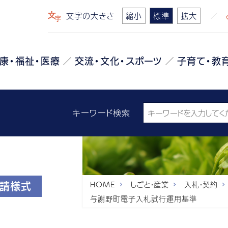
文字の大きさ
縮小
標準
拡大
康・福祉・医療
交流・文化・スポーツ
子育て・教
キーワード検索
HOME
しごと・産業
入札・契約
申請様式
与謝野町電子入札試行運用基準