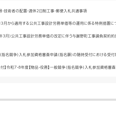
得・技術者の配置・週休2日制工事・郵便入札共通事項
年３月から適用する公共工事設計労務単価等の運用に係る特例措置につ
8年3月）公共工事設計労務単価の改定に伴う与謝野町工事請負契約約
競争（指名競争）入札参加資格審査申請（指名願）の随時受付における受
受付】令和7・8年度【物品・役務】一般競争（指名競争）入札参加資格審