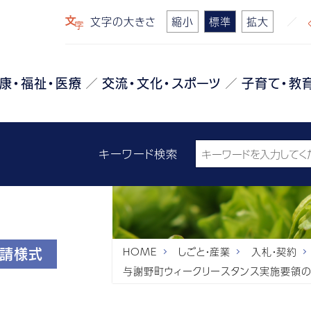
文字の大きさ
縮小
標準
拡大
康・福祉・医療
交流・文化・スポーツ
子育て・教
キーワード検索
HOME
しごと・産業
入札・契約
申請様式
与謝野町ウィークリースタンス実施要領