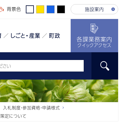
背景色
施設案内
育
しごと・産業
町政
各課業務案内
クイックアクセス
入札制度・参加資格・申請様式
の策定について