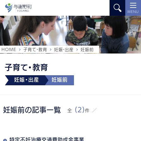
MENU
HOME
子育て・教育
妊娠・出産
妊娠前
子育て・教育
妊娠・出産
妊娠前
妊娠前の記事一覧
(2)
全
件
特定不妊治療交通費助成金事業