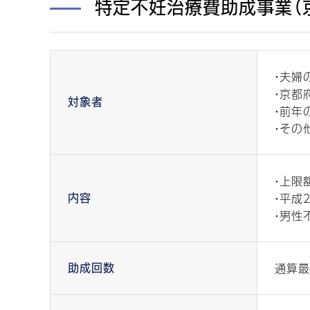
特定不妊治療費助成事業（
・夫婦
・京都
対象者
・前年
・その
・上限
・平成
内容
・男性
通算最
助成回数