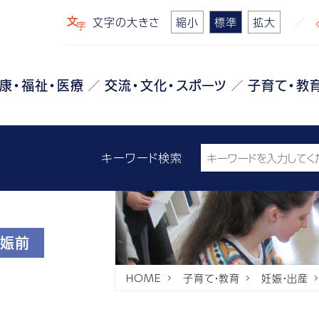
文字の大きさ
縮小
標準
拡大
康・福祉・医療
交流・文化・スポーツ
子育て・教
キーワード検索
娠前
HOME
子育て・教育
妊娠・出産