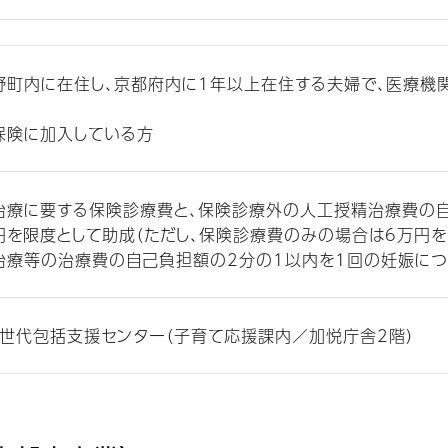
野町内に在住し、京都府内に1年以上在住する夫婦で、医療機
方
保険に加入している方
治療に要する保険診療費と、保険診療外の人工授精治療費の
円を限度として助成（ただし、保険診療費のみの場合は6万円を
治療等の治療費の自己負担額の2分の1以内を1回の妊娠につ
世代包括支援センター（子育て応援課内／加悦庁舎2階）