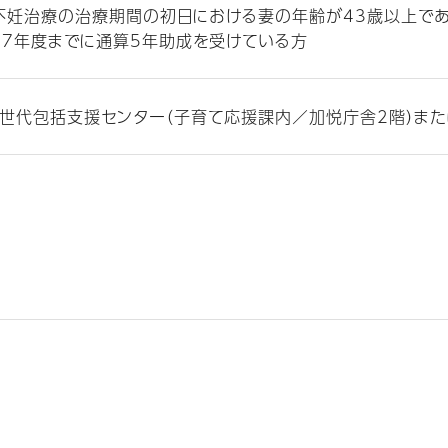
不妊治療の治療期間の初日における妻の年齢が43歳以上で
27年度までに通算5年助成を受けている方
世代包括支援センター（子育て応援課内／加悦庁舎2階）ま