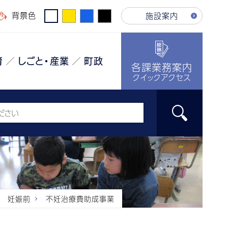
背景色
施設案内
育
しごと・産業
町政
各課業務案内
クイックアクセス
妊娠前
不妊治療費助成事業