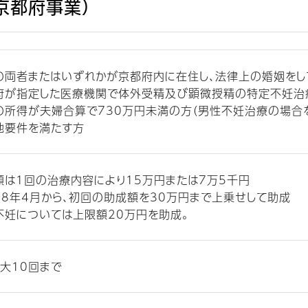
京都府事業）
の両者またはいずれかが京都府内に在住し、法律上の婚姻をし
府が指定した医療機関で体外受精及び顕微授精の特定不妊治
の所得が夫婦合算で730万円未満の方（男性不妊治療の場合
他要件を満たす方
額は1回の治療内容により15万円または7万5千円
28年4月から、初回の助成額を30万円まで上乗せして助成
不妊については上限額20万円を助成。
大10回まで