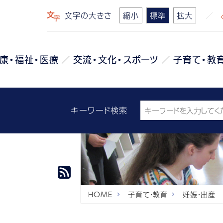
文字の大きさ
縮小
標準
拡大
康・福祉・医療
交流・文化・スポーツ
子育て・教
キーワード検索
HOME
子育て・教育
妊娠・出産