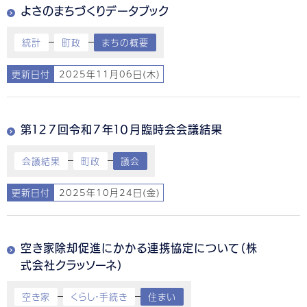
よさのまちづくりデータブック
統計
町政
まちの概要
更新日付
2025年11月06日(木)
第１２７回令和７年１０月臨時会会議結果
会議結果
町政
議会
更新日付
2025年10月24日(金)
空き家除却促進にかかる連携協定について（株
式会社クラッソーネ）
空き家
くらし・手続き
住まい