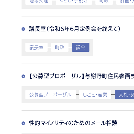
地域交通
くらし・手続き
町政
計画・
議長室（令和6年6月定例会を終えて）
議長室
町政
議会
【公募型プロポーザル】与謝野町住民参画
公募型プロポーザル
しごと・産業
入札・
性的マイノリティのためのメール相談