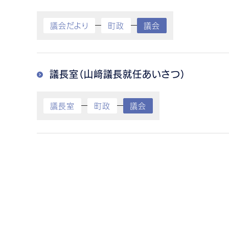
議会だより
町政
議会
議長室（山﨑議長就任あいさつ）
議長室
町政
議会