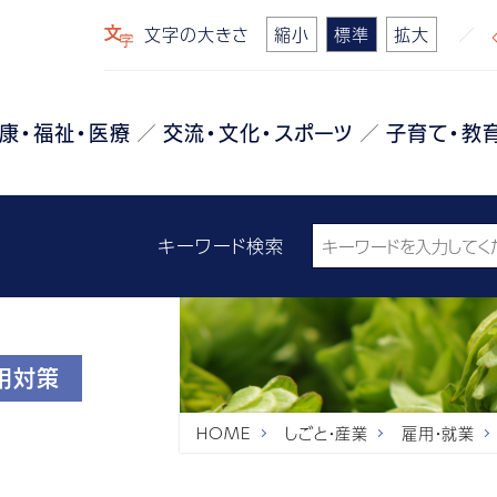
文字の大きさ
縮小
標準
拡大
康・福祉・医療
交流・文化・スポーツ
子育て・教
キーワード検索
用対策
HOME
しごと・産業
雇用・就業