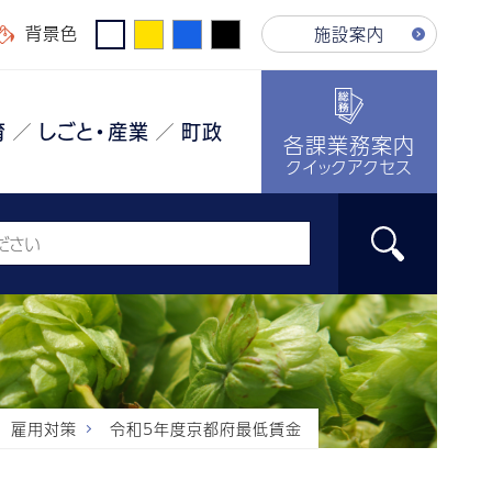
背景色
施設案内
育
しごと・産業
町政
各課業務案内
クイックアクセス
雇用対策
令和5年度京都府最低賃金