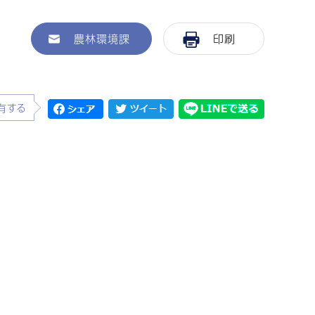
農林環境課
印刷
有する