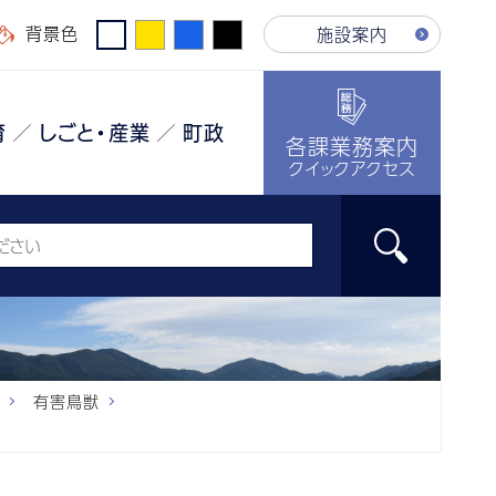
背景色
施設案内
育
しごと・産業
町政
各課業務案内
クイックアクセス
有害鳥獣