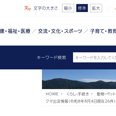
文字の大きさ
縮小
標準
拡大
康・福祉・医療
交流・文化・スポーツ
子育て・教
キーワード検索
HOME
くらし・手続き
動物・ペット
クマ出没情報（令和8年8月4日現在26件）