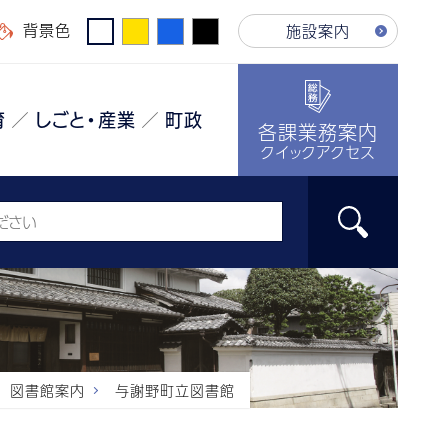
背景色
施設案内
育
しごと・産業
町政
各課業務案内
クイックアクセス
図書館案内
与謝野町立図書館