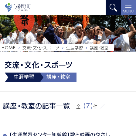
MENU
HOME
交流・文化・スポーツ
生涯学習
講座・教室
交流・文化・スポーツ
生涯学習
講座・教室
講座・教室の記事一覧
(7)
全
件
【生涯学習センター知遊館】歌と映画のやさし