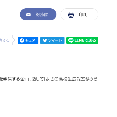
総務課
印刷
有する
発信する企画、題して「よさの高校生広報室＠みら