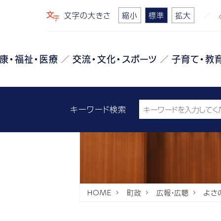
文字の大きさ
縮小
標準
拡大
康・福祉・医療
交流・文化・スポーツ
子育て・教
キーワード検索
HOME
町政
広報・広聴
よさ