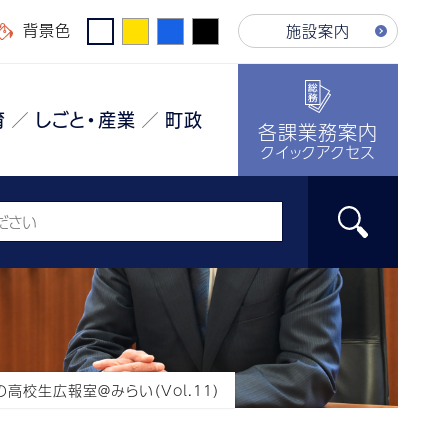
背景色
施設案内
育
しごと・産業
町政
各課業務案内
クイックアクセス
の高校生広報室＠みらい（Vol.11）